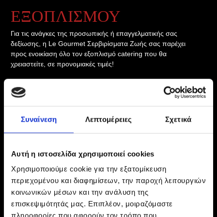
ΕΞΟΠΛΙΣΜΟΥ
Για τις ανάγκες της προσωπικής ή επαγγελματικής σας
δεξίωσης, η Le Gourmet Σερβιρίσματα Ζωής σας παρέχει
προς ενοικίαση όλο τον εξοπλισμό catering που θα
χρειαστείτε, σε προνομιακές τιμές!
​Δραστηριοποιούμαστε στην ενοικίαση εξοπλισμού catering,
δεξιώσεων γάμου και βαφτίσεων, παιδικών πάρτι και
πολιτιστικών εκδηλώσεων, με αξιοπιστία και υπευθυνότητα.
Συναίνεση
Λεπτομέρειες
Σχετικά
Τραπέζια μπουφέ
Τραπέζια ροτόντες 8 - 10 ατόμων
Αυτή η ιστοσελίδα χρησιμοποιεί cookies
Τραπέζια ορθογώνια 8 - 10 ατόμων
Καρέκλες
Χρησιμοποιούμε cookie για την εξατομίκευση
Υφάσματα - καλύμματα
περιεχομένου και διαφημίσεων, την παροχή λειτουργιών
Πιάτα πορσελάνης
κοινωνικών μέσων και την ανάλυση της
Ανοξείδωτα μαχαιροπίρουνα
επισκεψιμότητάς μας. Επιπλέον, μοιραζόμαστε
Σαλατιέρες
πληροφορίες που αφορούν τον τρόπο που
Λαβίδες